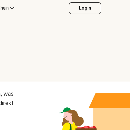
hein
Login
m, was
direkt