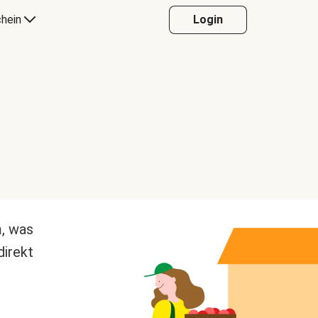
hein
Login
m, was
direkt