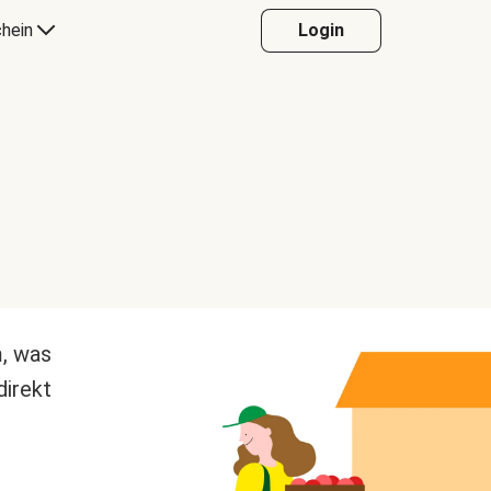
hein
Login
m, was
direkt