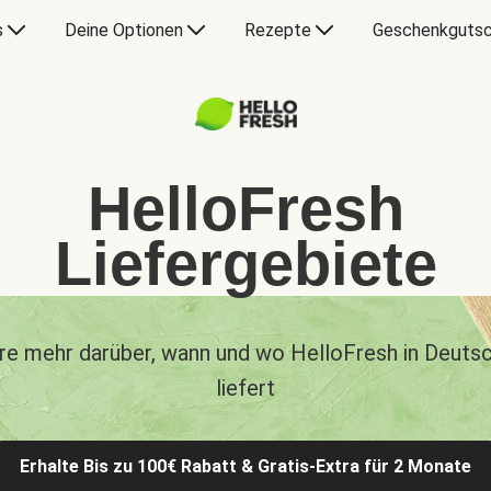
s
Deine Optionen
Rezepte
Geschenkgutsc
HelloFresh
Liefergebiete
re mehr darüber, wann und wo HelloFresh in Deuts
liefert
Erhalte Bis zu 100€ Rabatt & Gratis-Extra für 2 Monate