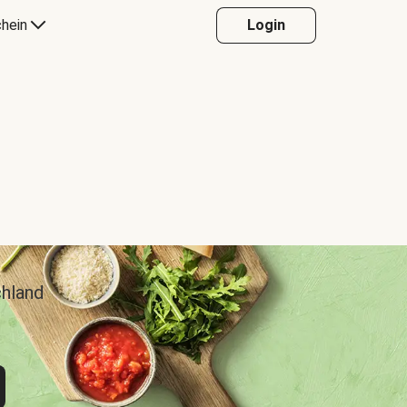
hein
Login
chland