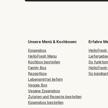
Unsere Menü & Kochboxen
Erfahre M
Essensbox
HelloFresh
HelloFresh Menu
Liefergebi
Kochbox bestellen
So funktio
Family Box
HelloFresh
Rezeptbox
So kündigs
Lebensmittel liefern
Veggie Box
Vegane Essensbox
Zutaten und Rezepte bestellen
Essensbox bestellen