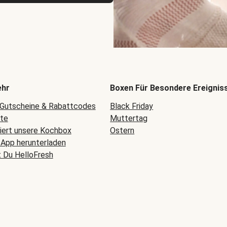
ehr
Boxen Für Besondere Ereignis
 Gutscheine & Rabattcodes
Black Friday
ete
Muttertag
niert unsere Kochbox
Ostern
-App herunterladen
t Du HelloFresh