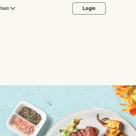
hein
Login