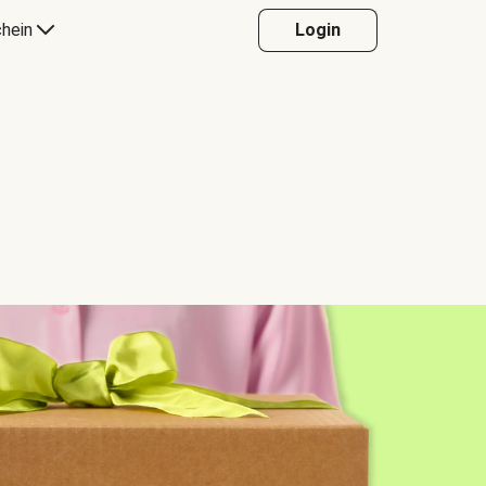
hein
Login