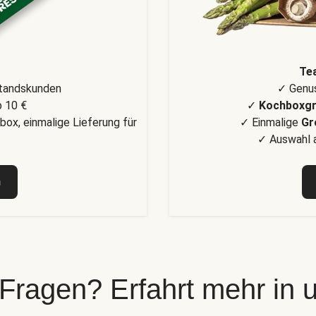
Te
standskunden
✓ Genus
 10 €
✓
Kochboxg
box, einmalige Lieferung für
✓ Einmalige
Gr
✓ Auswahl a
n
 Fragen? Erfahrt mehr in