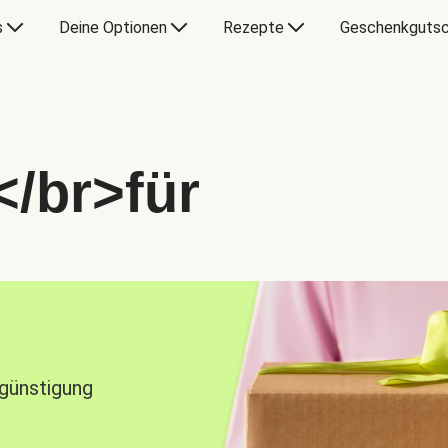
s
Deine Optionen
Rezepte
Geschenkgutsc
</br>für
rgünstigung