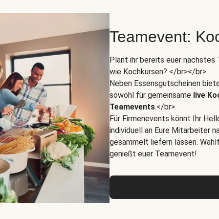
Teamevent: Koc
Plant ihr bereits euer nächste
wie Kochkursen? </br></br>
Neben Essensgutscheinen biete
sowohl für gemeinsame
live K
Teamevents
.</br>
Für Firmenevents könnt Ihr Hel
individuell an Eure Mitarbeiter
gesammelt liefern lassen. Wähl
genießt euer Teamevent!