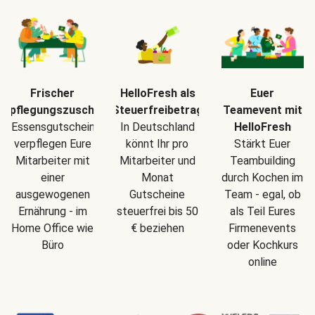
Frischer
HelloFresh als
Euer
erpflegungszuschuss
Steuerfreibetrag
Teamevent mit
Essensgutscheine
In Deutschland
HelloFresh
verpflegen Eure
könnt Ihr pro
Stärkt Euer
Mitarbeiter mit
Mitarbeiter und
Teambuilding
einer
Monat
durch Kochen im
ausgewogenen
Gutscheine
Team - egal, ob
Ernährung - im
steuerfrei bis 50
als Teil Eures
Home Office wie
€ beziehen
Firmenevents
Büro
oder Kochkurs
online