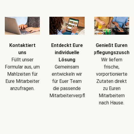
Kontaktiert
Entdeckt Eure
Genießt Euren
uns
individuelle
Verpflegungszuschu
Füllt unser
Lösung
Wir liefern
Formular aus, um
Gemeinsam
frische,
Mahlzeiten für
entwickeln wir
vorportionierte
Eure Mitarbeiter
für Euer Team
Zutaten direkt
anzufragen.
die passende
zu Euren
Mitarbeiterverpflegung.
Mitarbeitern
nach Hause.