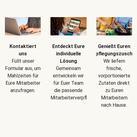
Kontaktiert
Entdeckt Eure
Genießt Euren
uns
individuelle
Verpflegungszuschu
Füllt unser
Lösung
Wir liefern
Formular aus, um
Gemeinsam
frische,
Mahlzeiten für
entwickeln wir
vorportionierte
Eure Mitarbeiter
für Euer Team
Zutaten direkt
anzufragen.
die passende
zu Euren
Mitarbeiterverpflegung.
Mitarbeitern
nach Hause.