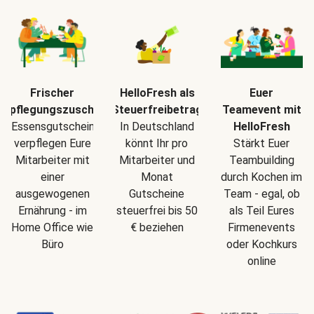
Frischer
HelloFresh als
Euer
erpflegungszuschuss
Steuerfreibetrag
Teamevent mit
Essensgutscheine
In Deutschland
HelloFresh
verpflegen Eure
könnt Ihr pro
Stärkt Euer
Mitarbeiter mit
Mitarbeiter und
Teambuilding
einer
Monat
durch Kochen im
ausgewogenen
Gutscheine
Team - egal, ob
Ernährung - im
steuerfrei bis 50
als Teil Eures
Home Office wie
€ beziehen
Firmenevents
Büro
oder Kochkurs
online