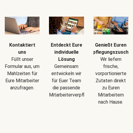
Kontaktiert
Entdeckt Eure
Genießt Euren
uns
individuelle
Verpflegungszuschu
Füllt unser
Lösung
Wir liefern
Formular aus, um
Gemeinsam
frische,
Mahlzeiten für
entwickeln wir
vorportionierte
Eure Mitarbeiter
für Euer Team
Zutaten direkt
anzufragen.
die passende
zu Euren
Mitarbeiterverpflegung.
Mitarbeitern
nach Hause.