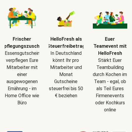
Frischer
HelloFresh als
Euer
erpflegungszuschuss
Steuerfreibetrag
Teamevent mit
Essensgutscheine
In Deutschland
HelloFresh
verpflegen Eure
könnt Ihr pro
Stärkt Euer
Mitarbeiter mit
Mitarbeiter und
Teambuilding
einer
Monat
durch Kochen im
ausgewogenen
Gutscheine
Team - egal, ob
Ernährung - im
steuerfrei bis 50
als Teil Eures
Home Office wie
€ beziehen
Firmenevents
Büro
oder Kochkurs
online