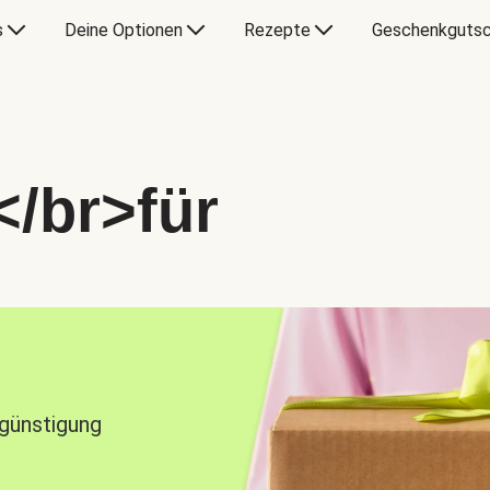
s
Deine Optionen
Rezepte
Geschenkgutsc
</br>für
rgünstigung