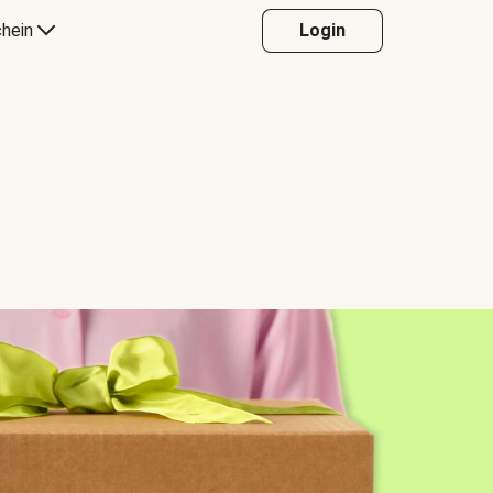
hein
Login