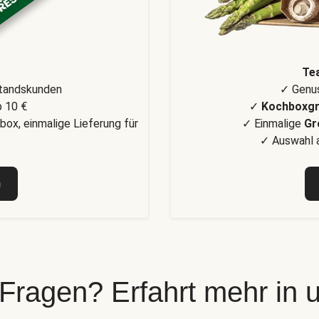
Te
standskunden
✓ Genus
 10 €
✓
Kochboxg
box, einmalige Lieferung für
✓ Einmalige
Gr
✓ Auswahl a
n
 Fragen? Erfahrt mehr in