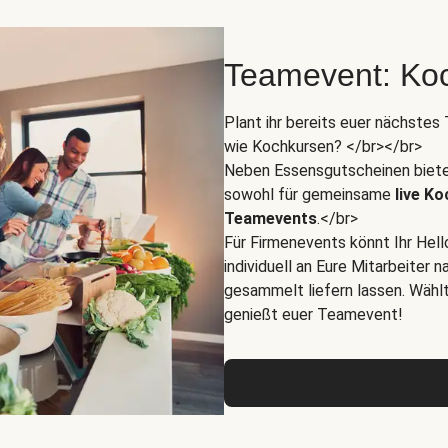
Teamevent: Koc
Plant ihr bereits euer nächste
wie Kochkursen? </br></br>
Neben Essensgutscheinen biete
sowohl für gemeinsame
live K
Teamevents
.</br>
Für Firmenevents könnt Ihr Hel
individuell an Eure Mitarbeiter
gesammelt liefern lassen. Wähl
genießt euer Teamevent!